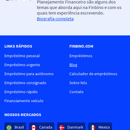
Planejamento Financeiro são alguns dos
temas que aborda aqui na Finbino e com os
quais tem experiência escrevendo.
Biografia completa
LINKS RÁPIDOS
FINBINO.COM
Empréstimo pessoal
Empréstimos
Empréstimo urgente
Blog
Empréstimo para autônomo
Calculador de empréstimos
Empréstimo consignado
Sobre Nós
Empréstimo rápido
Contato
Financiamento veículo
NOSSOS MERCADOS
Brasil
Canada
Danmark
Mexico