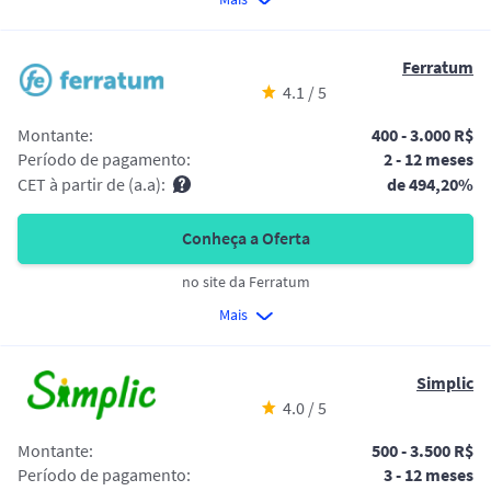
Ferratum
4.1 / 5
Montante:
400 - 3.000 R$
Período de pagamento:
2 - 12 meses
CET à partir de (a.a):
de 494,20%
Conheça a Oferta
no site da Ferratum
Mais
Simplic
4.0 / 5
Montante:
500 - 3.500 R$
Período de pagamento:
3 - 12 meses