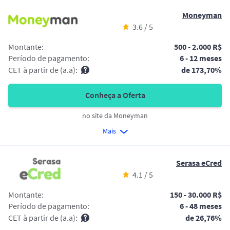
Moneyman
3.6 / 5
Montante:
500 - 2.000 R$
Período de pagamento:
6 - 12 meses
CET à partir de (a.a):
de 173,70%
Conheça a Oferta
no site da Moneyman
Mais
Serasa eCred
4.1 / 5
Montante:
150 - 30.000 R$
Período de pagamento:
6 - 48 meses
CET à partir de (a.a):
de 26,76%