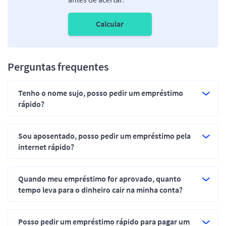
Calcular
Perguntas frequentes
Tenho o nome sujo, posso pedir um empréstimo
rápido?
Sou aposentado, posso pedir um empréstimo pela
internet rápido?
Quando meu empréstimo for aprovado, quanto
tempo leva para o dinheiro cair na minha conta?
Posso pedir um empréstimo rápido para pagar um