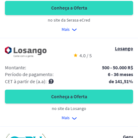
Conheça a Oferta
no site da Serasa eCred
Mais
Losango
4.0 / 5
Montante:
500 - 50.000 R$
Período de pagamento:
6 - 36 meses
CET à partir de (a.a):
de 141,51%
Conheça a Oferta
no site da Losango
Mais
Geru