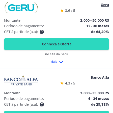
Geru
3.6 / 5
Montante:
2.000 - 50.000 R$
Período de pagamento:
12 - 36 meses
CET à partir de (a.a):
de 64,40%
Conheça a Oferta
no site da Geru
Mais
Banco Alfa
4.3 / 5
Montante:
2.000 - 35.000 R$
Período de pagamento:
6 - 24 meses
CET à partir de (a.a):
de 29,71%