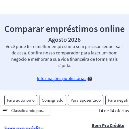
Comparar empréstimos online
Agosto 2026
Você pode ter o melhor empréstimo sem precisar sequer sair
de casa. Confira nosso comparador para fazer um bom
negócio e melhorar a sua vida financeira de forma mais
rápida.
Informações publicitárias
Para autonomo
Consignado
Para aposentado
Para negat
Classificando por
14
de
14
ofertas
Bom Pra Crédito