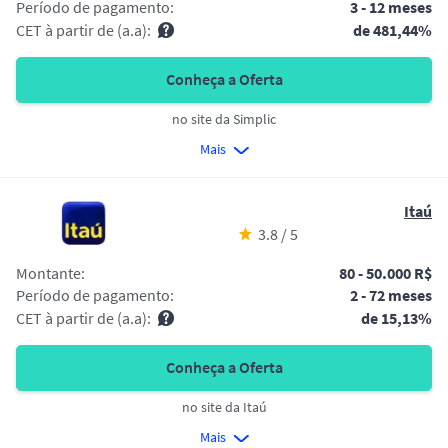
Período de pagamento:
3 - 12 meses
CET à partir de (a.a):
de 481,44%
Conheça a Oferta
no site da Simplic
Mais
Itaú
3.8 / 5
Montante:
80 - 50.000 R$
Período de pagamento:
2 - 72 meses
CET à partir de (a.a):
de 15,13%
Conheça a Oferta
no site da Itaú
Mais