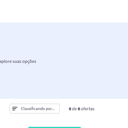
explore suas opções
Classificando por
6
de
6
ofertas