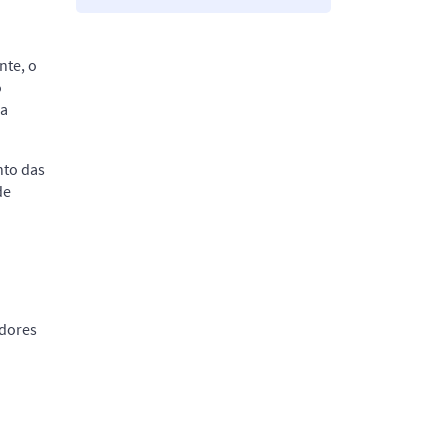
nte, o
o
 a
nto das
de
idores