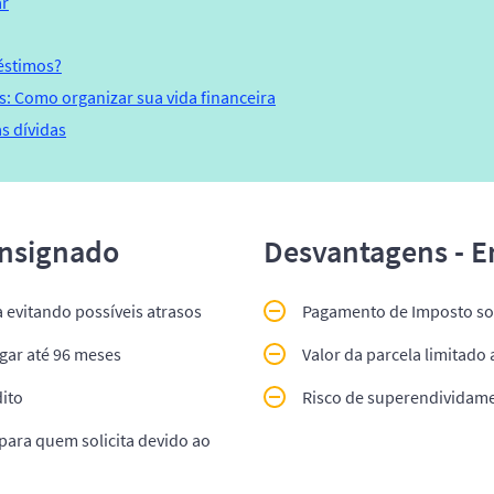
ar
éstimos?
s: Como organizar sua vida financeira
as dívidas
onsignado
Desvantagens - 
 evitando possíveis atrasos
Pagamento de Imposto sob
ar até 96 meses
Valor da parcela limitado 
dito
Risco de superendividame
ara quem solicita devido ao