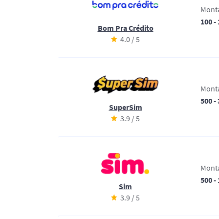
Mont
100 -
Bom Pra Crédito
4.0 / 5
Mont
500 -
SuperSim
3.9 / 5
Mont
500 -
Sim
3.9 / 5